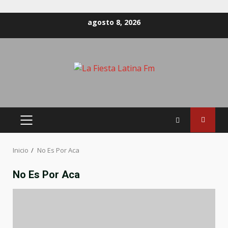
Saltar
agosto 8, 2026
al
contenido
MENÚ
PRINCIPAL
Inicio
No Es Por Aca
No Es Por Aca